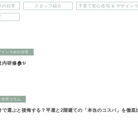
ボの日常
スタッフ紹介
子育て安心住宅 & デザイン
て
ザインラボの日常
内研修🏠✨
文住宅コラム
けで選ぶと後悔する？平屋と2階建ての「本当のコスパ」を徹底