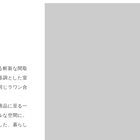
る斬新な間取
基調とした室
同じラワン合
用品に至る一
ルな空間に。
した、暮らし