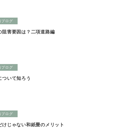
務ブログ
の阻害要因は？二項道路編
務ブログ
について知ろう
務ブログ
だけじゃない和紙畳のメリット