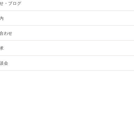
せ・ブログ
内
合わせ
求
談会