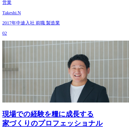
営業
Takeshi.N
2017年中途入社
前職 製造業
02
現場での経験を糧に成長する
家づくりのプロフェッショナル