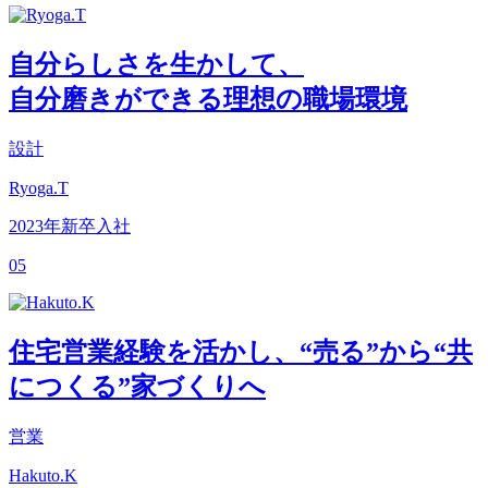
自分らしさを生かして、
自分磨きができる理想の職場環境
設計
Ryoga.T
2023年新卒入社
05
住宅営業経験を活かし、“売る”から“共
につくる”家づくりへ
営業
Hakuto.K