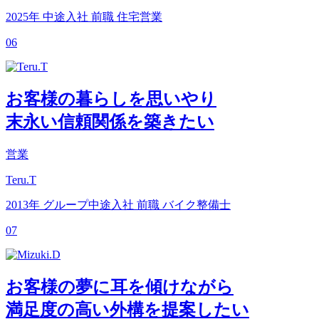
2025年 中途入社
前職 住宅営業
06
お客様の暮らしを思いやり
末永い信頼関係を築きたい
営業
Teru.T
2013年 グループ中途入社
前職 バイク整備士
07
お客様の夢に耳を傾けながら
満足度の高い外構を提案したい