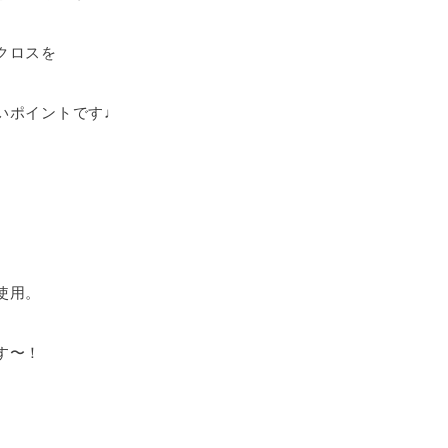
クロスを
いポイントです♩
使用。
す〜！