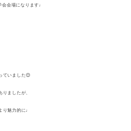
)見学会会場になります♩
ていました😊
ありましたが、
より魅力的に♩