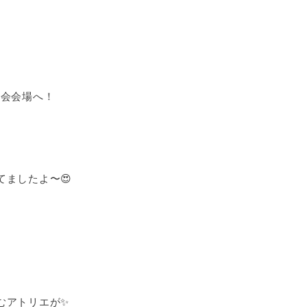
見学会会場へ！
ましたよ〜😍
むアトリエが✨