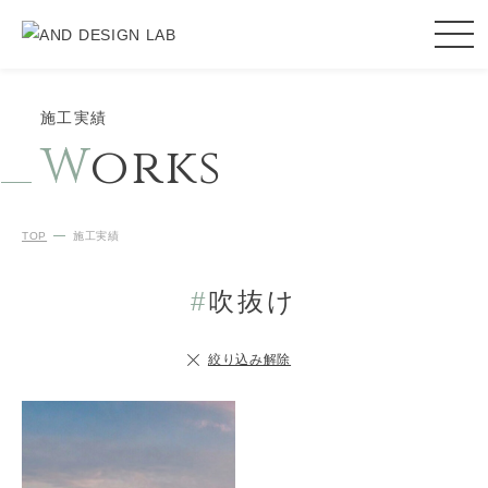
施工実績
W
orks
TOP
施工実績
#
吹抜け
絞り込み解除