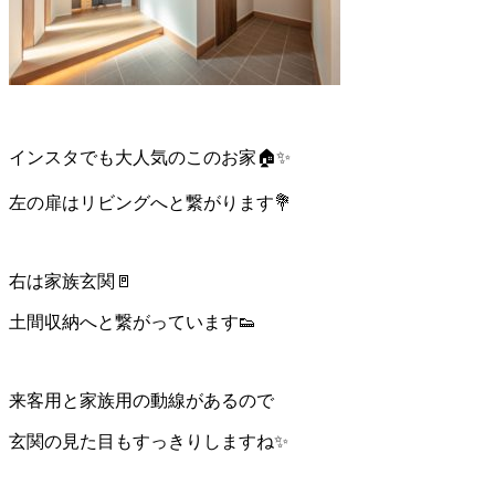
インスタでも大人気のこのお家🏠✨
左の扉はリビングへと繋がります💐
右は家族玄関🚪
土間収納へと繋がっています👟
来客用と家族用の動線があるので
玄関の見た目もすっきりしますね✨