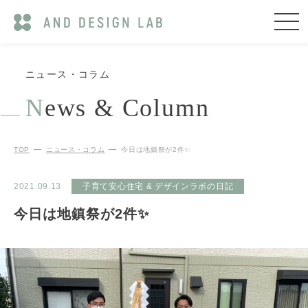
ニュース・コラム
N
ews & Column
TOP
ニュース・コラム
今日は地鎮祭が2件✨
2021.09.13
子育て安心住宅 & デザインラボの日記
今日は地鎮祭が2件✨