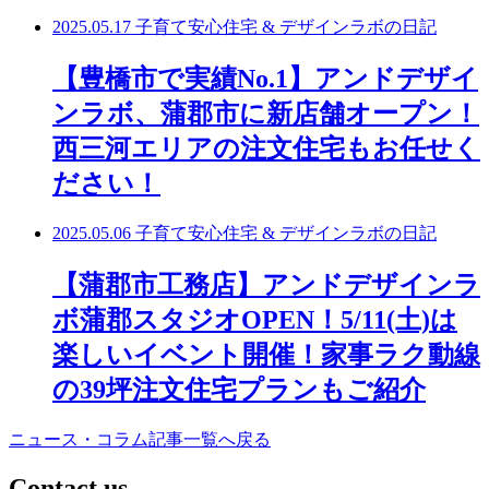
2025.05.17
子育て安心住宅 & デザインラボの日記
【豊橋市で実績No.1】アンドデザイ
ンラボ、蒲郡市に新店舗オープン！
西三河エリアの注文住宅もお任せく
ださい！
2025.05.06
子育て安心住宅 & デザインラボの日記
【蒲郡市工務店】アンドデザインラ
ボ蒲郡スタジオOPEN！5/11(土)は
楽しいイベント開催！家事ラク動線
の39坪注文住宅プランもご紹介
ニュース・コラム記事一覧へ戻る
C
ontact us