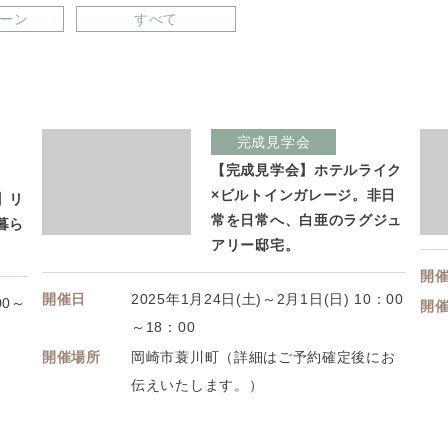
ーン
すべて
完成見学会
【完成見学会】ホテルライク
×ビルトインガレージ。非日
】リ
常を日常へ、白亜のラグジュ
暮ら
アリー邸宅。
開
開催日
2025年1月24日(土)～2月1日(日) 10：00
00～
開
～18：00
開催場所
岡崎市蓑川町（詳細はご予約確定後にお
伝えいたします。）