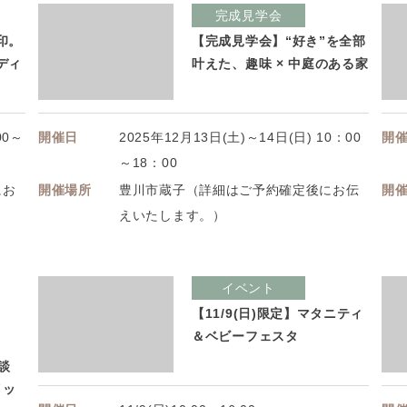
完成見学会
印。
【完成見学会】“好き”を全部
ディ
叶えた、趣味 × 中庭のある家
00～
開催日
2025年12月13日(土)～14日(日) 10：00
開
～18：00
にお
開催場所
豊川市蔵子（詳細はご予約確定後にお伝
開
えいたします。）
イベント
【11/9(日)限定】マタニティ
＆ベビーフェスタ
談
イッ