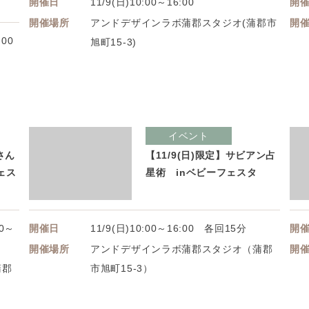
開催日
11/9(日)10:00～16:00
開
開催場所
アンドデザインラボ蒲郡スタジオ(蒲郡市
開
：00
旭町15-3)
イベント
さん
【11/9(日)限定】サビアン占
ェス
星術 inベビーフェスタ
40～
開催日
11/9(日)10:00～16:00 各回15分
開
開催場所
アンドデザインラボ蒲郡スタジオ（蒲郡
開
蒲郡
市旭町15-3）