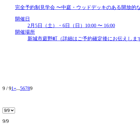
完全予約制見学会 〜中庭・ウッドデッキのある開放的
開催日
2月5日（土）・6日（日）10:00 〜 16:00
開催場所
新城市庭野町（詳細はご予約確定後にお伝えしま
9 / 9
1
«
...
5
6
7
8
9
9/9