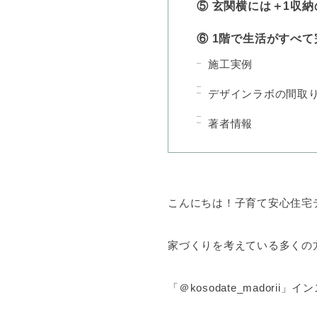
⑤ 玄関横には＋1収
⑥ 1階で生活がすべ
施工実例
デザインラボの間取
著者情報
こんにちは！子育て安心住宅
家づくりを考えている多くの
「＠kosodate_madori