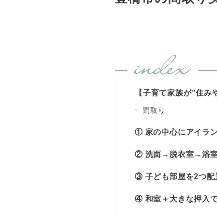
【子育て家族が“住み
間取り
① 家の中心にアイラ
② 洗面→脱衣室→浴
③ 子ども部屋を2つ
④ 和室＋大きな押入