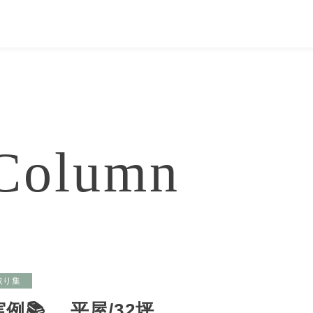
Column
取り集
例📚 平屋/32坪