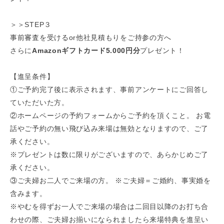
＞＞STEP３
事前審査を受けるor他社見積もりをご持参の方へ
さらに
Amazonギフトカード5.000円分
プレゼント！
【進呈条件】
①ご予約完了後に表示されます、事前アンケートにご回答し
ていただいた方。
②ホームページの予約フォームからご予約を頂くこと。 お電
話やご予約の無い飛び込み来場は無効となりますので、ご了
承ください。
※プレゼントは数に限りがございますので、あらかじめご了
承ください。
③ご夫婦お二人でご来場の方。 ※ご夫婦＝ご婚約、事実婚を
含みます。
※やむを得ずお一人でご来場の場合は二回目以降のお打ち合
わせの際、ご夫婦お揃いになられましたら来場特典を進呈い