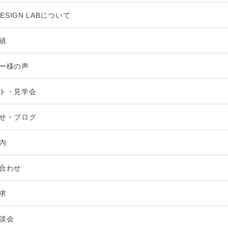
DESIGN LABについて
績
ー様の声
ト・見学会
せ・ブログ
内
合わせ
求
談会