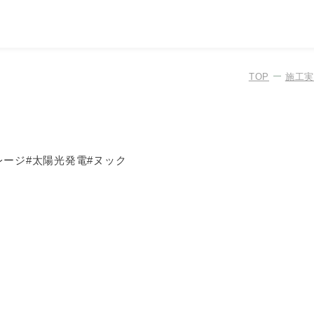
TOP
施工実
レージ
#
太陽光発電
#
ヌック