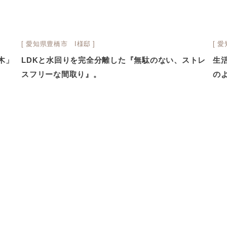
[ 愛知県豊橋市 I様邸 ]
[ 
木」
LDKと水回りを完全分離した『無駄のない、ストレ
生
スフリーな間取り』。
の