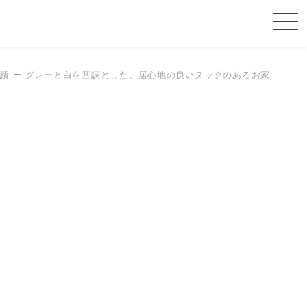
績
グレーと白を基調とした、居心地の良いヌックのあるお家