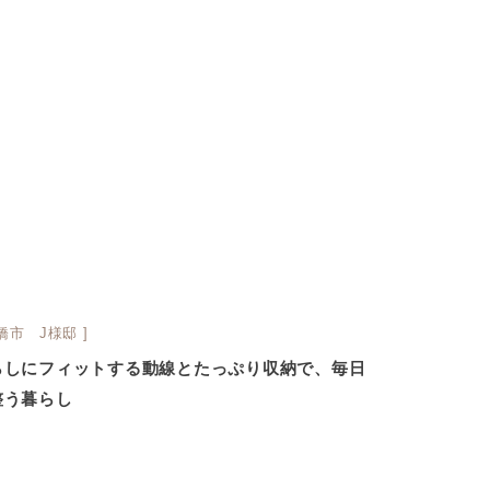
豊橋市 J様邸 ]
らしにフィットする動線とたっぷり収納で、毎日
整う暮らし