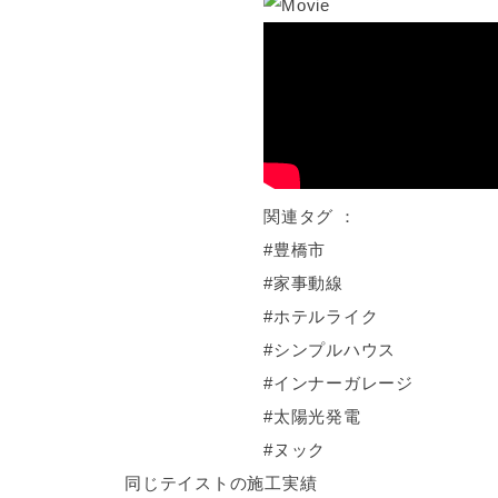
関連タグ ：
#
豊橋市
#
家事動線
#
ホテルライク
#
シンプルハウス
#
インナーガレージ
#
太陽光発電
#
ヌック
同じテイストの施工実績