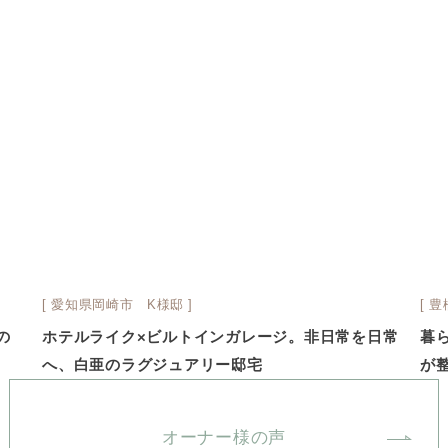
[ 愛知県岡崎市 K様邸 ]
[ 
の
ホテルライク×ビルトインガレージ。非日常を日常
暮
へ、白亜のラグジュアリー邸宅
が
オーナー様の声