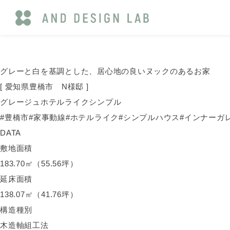
グレーと白を基調とした、居心地の良いヌックのあるお家
[ 愛知県豊橋市 N様邸 ]
グレージュ
ホテルライク
シンプル
#
豊橋市
#
家事動線
#
ホテルライク
#
シンプルハウス
#
インナーガ
DATA
敷地面積
183.70㎡（55.56坪）
延床面積
138.07㎡（41.76坪）
構造種別
木造軸組工法