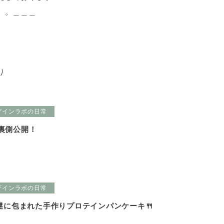
 。＿＿＿
り
ザインラボの日常
の裏側公開！
ザインラボの日常
謎に包まれた手作りプロテインパンケーキ🍴