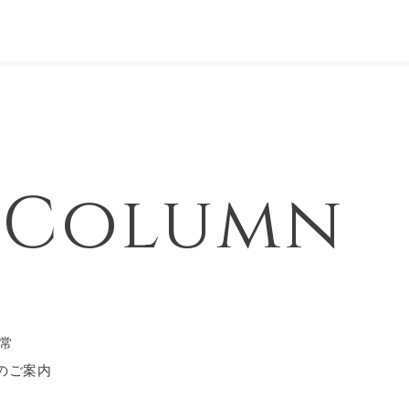
& Column
常
のご案内