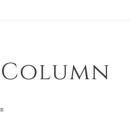
& Column
常