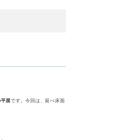
の平屋
です。今回は、延べ床面
。
す。