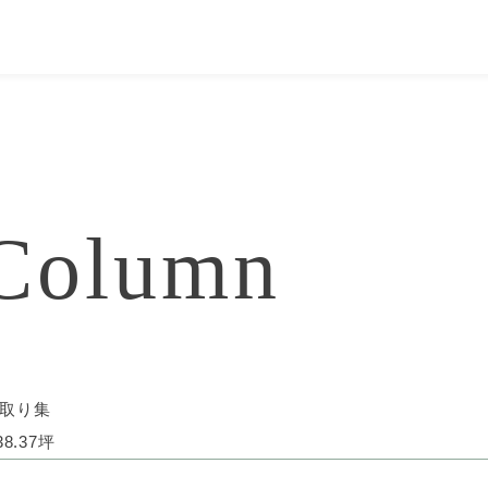
Column
取り集
.37坪