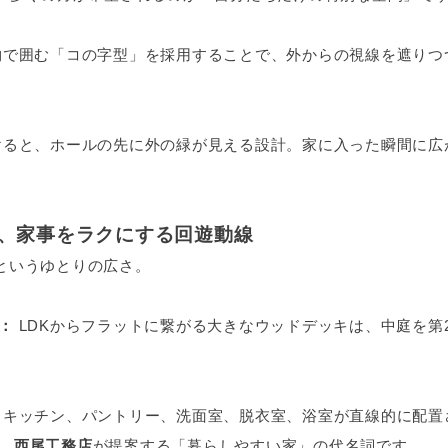
で囲む「コの字型」を採用することで、外からの視線を遮りつ
ると、ホールの先に外の緑が見える設計。家に入った瞬間に広
Kと、家事をラクにする回遊動線
帖というゆとりの広さ。
：
LDKからフラットに繋がる大きなウッドデッキは、中庭を第
キッチン、パントリー、洗面室、脱衣室、浴室が直線的に配置
、
西尾工務店
が提案する「暮らしやすい家」の代名詞です。