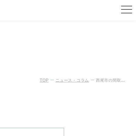
TOP
ニュース・コラム
西尾市の間取り実例📚 平屋38.37坪