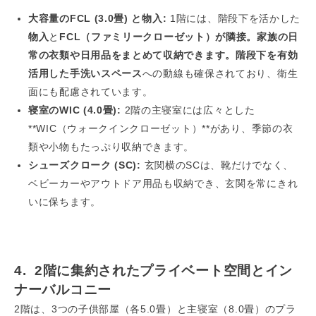
大容量のFCL (3.0畳) と物入:
1階には、階段下を活かした
物入
と
FCL（ファミリークローゼット）が隣接。家族の日
常の衣類や日用品をまとめて収納できます。階段下を有効
活用した手洗いスペース
への動線も確保されており、衛生
面にも配慮されています。
寝室のWIC (4.0畳):
2階の主寝室には広々とした
**WIC（ウォークインクローゼット）**があり、季節の衣
類や小物もたっぷり収納できます。
シューズクローク (SC):
玄関横のSCは、靴だけでなく、
ベビーカーやアウトドア用品も収納でき、玄関を常にきれ
いに保ちます。
4. 2階に集約されたプライベート空間とイン
ナーバルコニー
2階は、3つの子供部屋（各5.0畳）と主寝室（8.0畳）のプラ