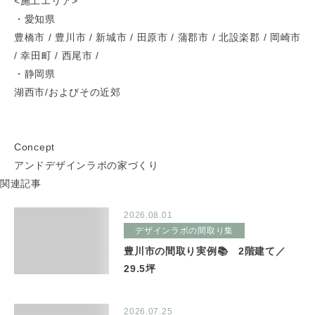
<施工エリア>
・愛知県
豊橋市 / 豊川市 / 新城市 / 田原市 / 蒲郡市 / 北設楽郡 / 岡崎市
/ 幸田町 / 西尾市 /
・静岡県
湖西市/およびその近郊
Concept
アンドデザインラボの家づくり
関連記事
2026.08.01
デザインラボの間取り集
豊川市の間取り実例📚 2階建て／
29.5坪
2026.07.25