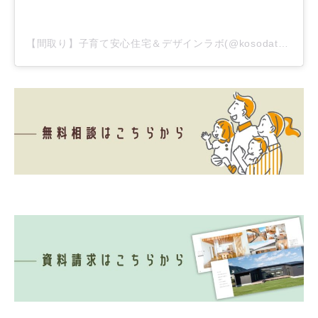
【間取り】子育て安心住宅＆デザインラボ(@kosodate_madorii)がシェアした投稿