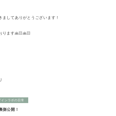
きましてありがとうございます！
す🙏🏻🙏🏻
り
ザインラボの日常
の裏側公開！