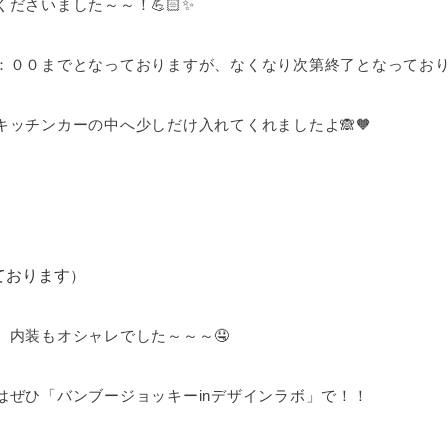
ださいました～～！💪🏻✨
：００までとなっておりますが、なくなり次第終了となってお
ッチンカーの中へ少しだけ入れてくれましたよ🙈🧡
ております
）
、内装もオシャレでした～～～🤤
はぜひ「バンブージョッキーinデザインラボ」で！！