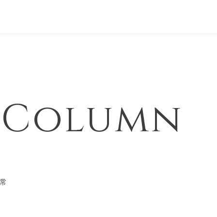
& Column
常