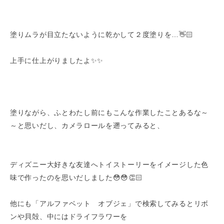
塗りムラが目立たないように乾かして２度塗りを…👋🏻
上手に仕上がりましたよ✨✨
塗りながら、ふとわたし前にもこんな作業したことあるな～
～と思いだし、カメラロールを遡ってみると、
ディズニー大好きな友達へトイストーリーをイメージした色
味で作ったのを思いだしました😳😳👏🏻
他にも「アルファベット オブジェ」で検索してみるとリボ
ンや貝殻、中にはドライフラワーを