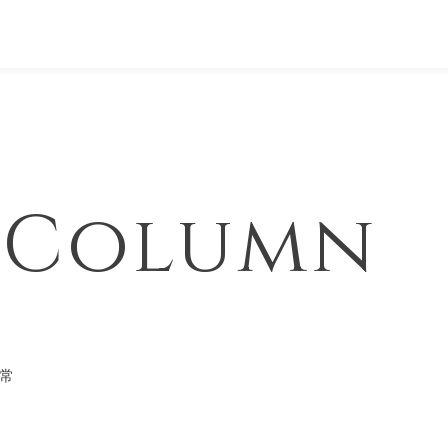
& Column
常