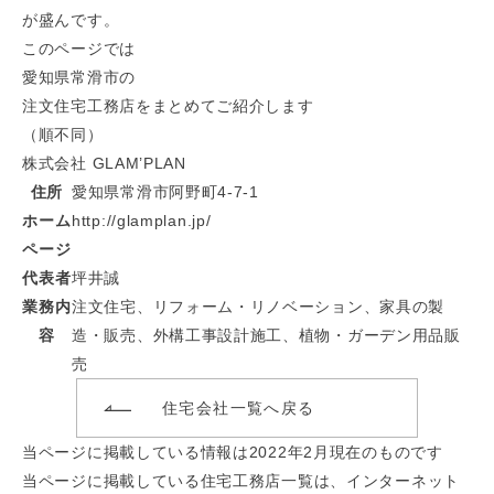
が盛んです。
このページでは
愛知県常滑市の
注文住宅工務店をまとめてご紹介します
（順不同）
株式会社 GLAM’PLAN
住所
愛知県常滑市阿野町4-7-1
ホーム
http://glamplan.jp/
ページ
代表者
坪井誠
業務内
注文住宅、リフォーム・リノベーション、家具の製
容
造・販売、外構工事設計施工、植物・ガーデン用品販
売
住宅会社一覧へ戻る
当ページに掲載している情報は2022年2月現在のものです
当ページに掲載している住宅工務店一覧は、インターネット