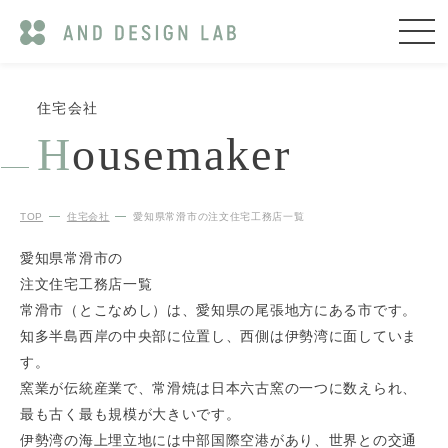
住宅会社
H
ousemaker
TOP
住宅会社
愛知県常滑市の注文住宅工務店一覧
愛知県常滑市の
注文住宅工務店一覧
常滑市（とこなめし）は、愛知県の尾張地方にある市です。
知多半島西岸の中央部に位置し、西側は伊勢湾に面していま
す。
窯業が伝統産業で、常滑焼は日本六古窯の一つに数えられ、
最も古く最も規模が大きいです。
伊勢湾の海上埋立地には中部国際空港があり、世界との交通