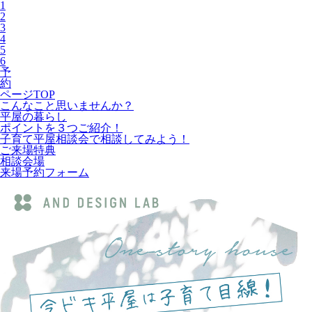
1
2
3
4
5
6
予
約
ページTOP
こんなこと思いませんか？
平屋の暮らし
ポイントを３つご紹介！
子育て平屋相談会で相談してみよう！
ご来場特典
相談会場
来場予約フォーム